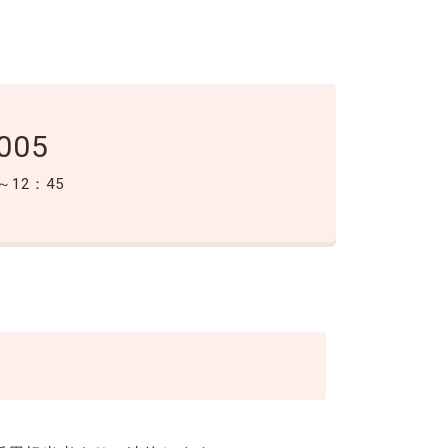
005
～12：45