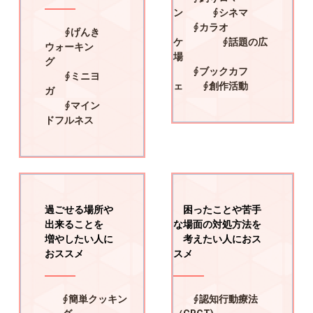
ン ∮シネマ
∮カラオ
∮げんき
ケ ∮話題の広
ウォーキン
場
グ
∮ブックカフ
∮ミニヨ
ェ ∮創作活動
ガ
∮マイン
ドフルネス
過ごせる場所や
困ったことや苦手
出来ることを
な場面の対処方法を
増やしたい人に
考えたい人におス
おススメ
スメ
∮簡単クッキン
∮認知行動療法